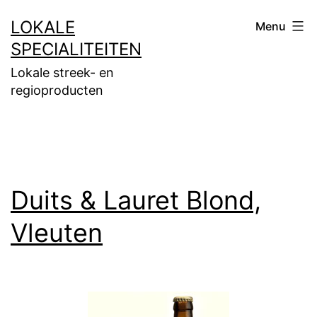
Ga
LOKALE
Menu
naar
SPECIALITEITEN
de
Lokale streek- en
inhoud
regioproducten
Duits & Lauret Blond,
Vleuten