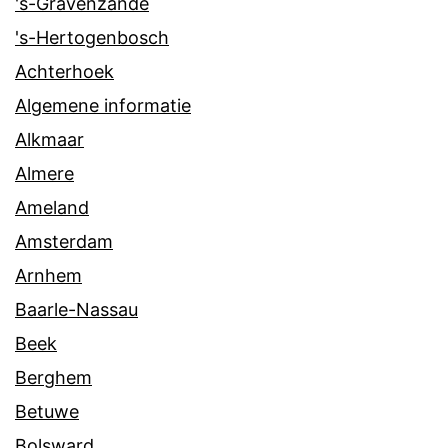
's-Gravenzande
's-Hertogenbosch
Achterhoek
Algemene informatie
Alkmaar
Almere
Ameland
Amsterdam
Arnhem
Baarle-Nassau
Beek
Berghem
Betuwe
Bolsward