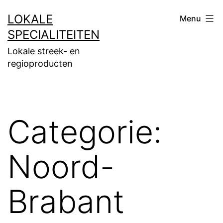
Ga
LOKALE
Menu
naar
SPECIALITEITEN
de
Lokale streek- en
inhoud
regioproducten
Categorie:
Noord-
Brabant