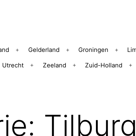
land
Gelderland
Groningen
Li
Open
Open
Open
menu
menu
menu
Utrecht
Zeeland
Zuid-Holland
en
Open
Open
O
nu
menu
menu
m
ie:
Tilbur