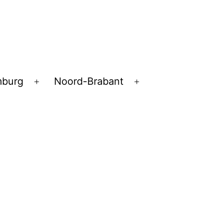
mburg
Noord-Brabant
Open
Open
menu
menu
pen
enu
g