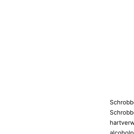
Schrobbe
Schrobbe
hartver
alcoholp