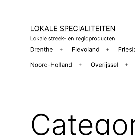
Ga
naar
de
LOKALE SPECIALITEITEN
inhoud
Lokale streek- en regioproducten
Drenthe
Flevoland
Fries
Open
Open
menu
menu
Noord-Holland
Overijssel
Open
Op
menu
me
Categor