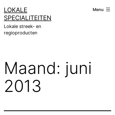
Ga
LOKALE
Menu
naar
SPECIALITEITEN
de
Lokale streek- en
inhoud
regioproducten
Maand:
juni
2013