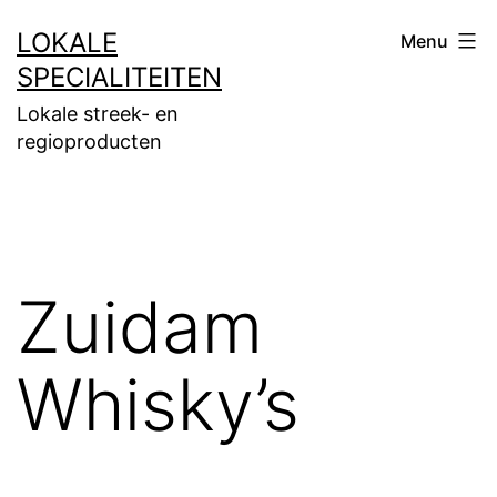
Ga
LOKALE
Menu
naar
SPECIALITEITEN
de
Lokale streek- en
inhoud
regioproducten
Zuidam
Whisky’s