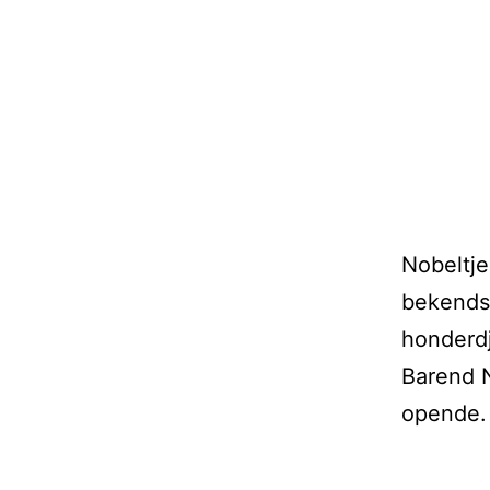
Nobeltj
bekendst
honderdj
Barend N
opende.