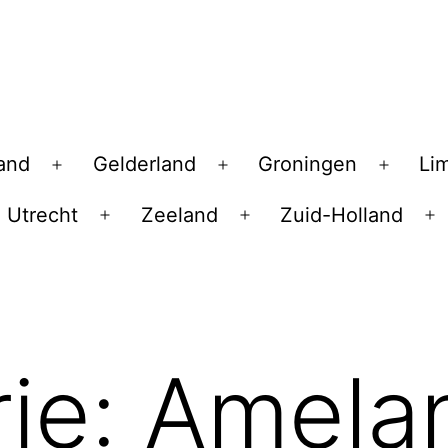
land
Gelderland
Groningen
Li
Open
Open
Open
menu
menu
menu
Utrecht
Zeeland
Zuid-Holland
en
Open
Open
O
nu
menu
menu
m
ie:
Amela