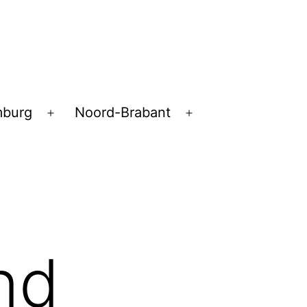
mburg
Noord-Brabant
Open
Open
menu
menu
pen
enu
nd