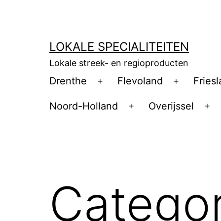
Ga
naar
de
LOKALE SPECIALITEITEN
inhoud
Lokale streek- en regioproducten
Drenthe
Flevoland
Fries
Open
Open
menu
menu
Noord-Holland
Overijssel
Open
Op
menu
me
Categor