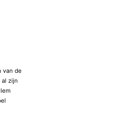
n van de
al zijn
llem
bel