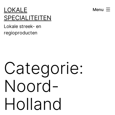
Ga
LOKALE
Menu
naar
SPECIALITEITEN
de
Lokale streek- en
inhoud
regioproducten
Categorie:
Noord-
Holland