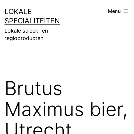
Ga
LOKALE
Menu
naar
SPECIALITEITEN
de
Lokale streek- en
inhoud
regioproducten
Brutus
Maximus bier,
Utrecht