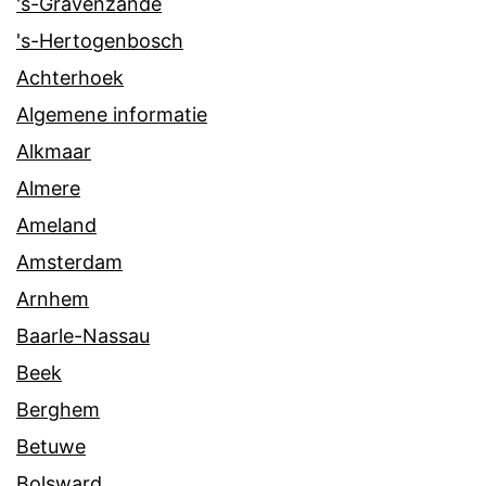
's-Gravenzande
's-Hertogenbosch
Achterhoek
Algemene informatie
Alkmaar
Almere
Ameland
Amsterdam
Arnhem
Baarle-Nassau
Beek
Berghem
Betuwe
Bolsward