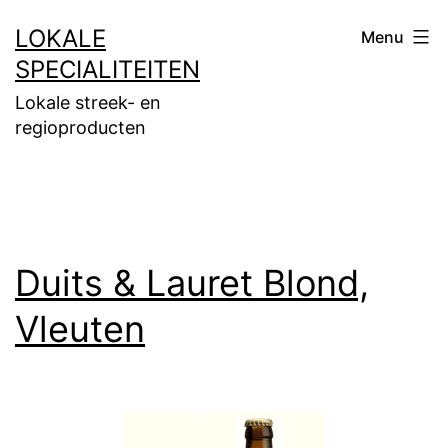
Ga
LOKALE
Menu
naar
SPECIALITEITEN
de
Lokale streek- en
inhoud
regioproducten
Duits & Lauret Blond,
Vleuten