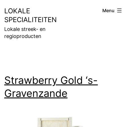
Ga
LOKALE
Menu
naar
SPECIALITEITEN
de
Lokale streek- en
inhoud
regioproducten
Strawberry Gold ‘s-
Gravenzande