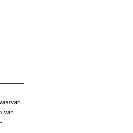
 waarvan
n van
-