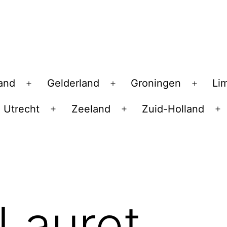
land
Gelderland
Groningen
Li
Open
Open
Open
menu
menu
menu
Utrecht
Zeeland
Zuid-Holland
en
Open
Open
O
nu
menu
menu
m
 Lauret