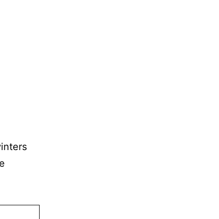
inters
de