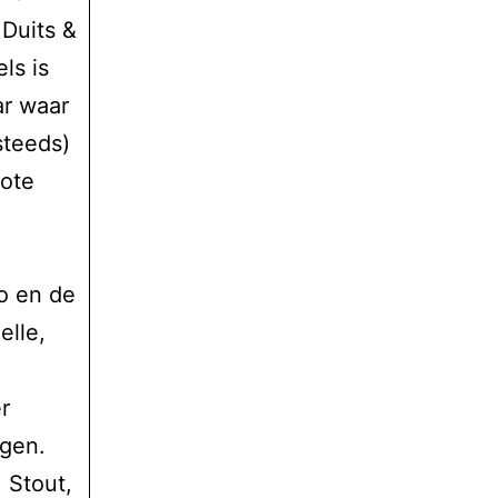
Duits &
ls is
ar waar
steeds)
rote
o en de
elle,
r
egen.
,
Stout
,