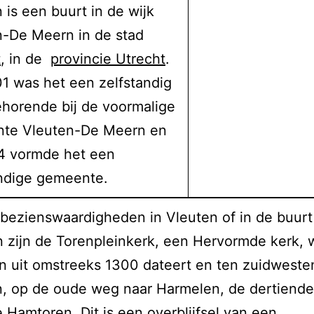
 is een buurt in de wijk
n-De Meern in de stad
t
, in de
provincie Utrecht
.
1 was het een zelfstandig
horende bij de voormalige
te Vleuten-De Meern en
54 vormde het een
andige gemeente.
bezienswaardigheden in Vleuten of in de buurt
 zijn de Torenpleinkerk, een Hervormde kerk,
n uit omstreeks 1300 dateert en ten zuidweste
n, op de oude weg naar Harmelen, de dertiende
Hamtoren. Dit is een overblijfsel van een