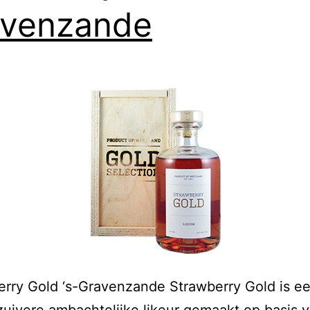
avenzande
rry Gold ‘s-Gravenzande Strawberry Gold is e
 zuivere ambachtelijke likeur gemaakt op basis 