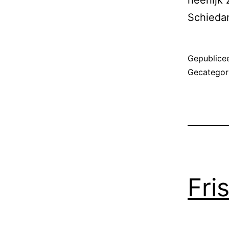
Schiedam
Gepublice
Gecategor
Fri