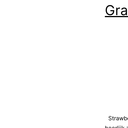
Gr
Strawbe
heerlijk