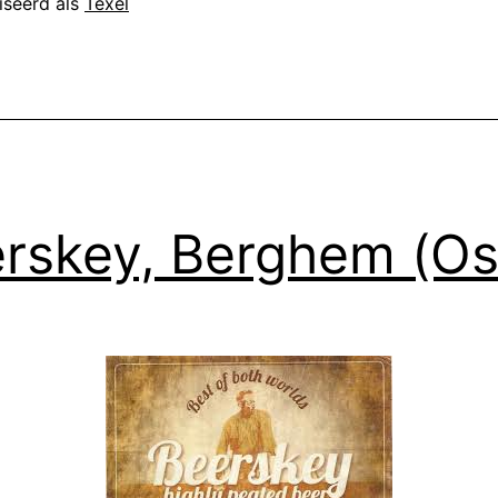
iseerd als
Texel
rskey, Berghem (Os