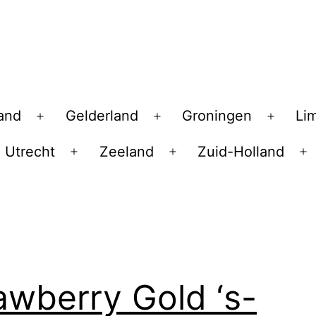
land
Gelderland
Groningen
Li
Open
Open
Open
menu
menu
menu
Utrecht
Zeeland
Zuid-Holland
en
Open
Open
O
nu
menu
menu
m
awberry Gold ‘s-