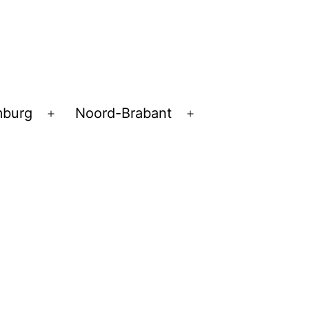
mburg
Noord-Brabant
Open
Open
menu
menu
pen
enu