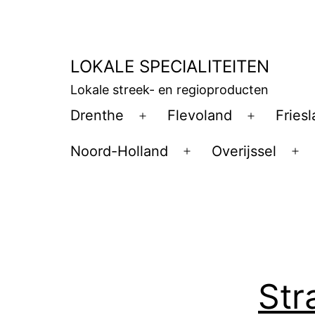
Ga
naar
de
LOKALE SPECIALITEITEN
inhoud
Lokale streek- en regioproducten
Drenthe
Flevoland
Fries
Open
Open
menu
menu
Noord-Holland
Overijssel
Open
Op
menu
me
Str