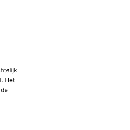
telijk
l. Het
 de