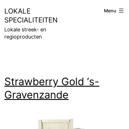
Ga
LOKALE
Menu
naar
SPECIALITEITEN
de
Lokale streek- en
inhoud
regioproducten
Strawberry Gold ‘s-
Gravenzande