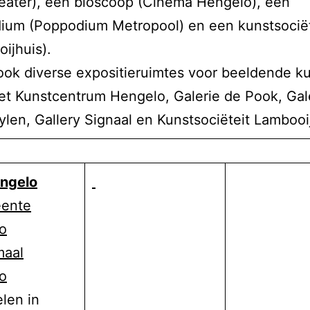
eater), een bioscoop (Cinema Hengelo), een
ium (Poppodium Metropool) en een kunstsociët
ijhuis).
 ook diverse expositieruimtes voor beeldende ku
et Kunstcentrum Hengelo, Galerie de Pook, Gal
len, Gallery Signaal en Kunstsociëteit Lambooi
engelo
ente
o
maal
o
len in