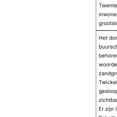
Twente
inwone
grootst
Het dor
buursch
behore
woorden
zandgr
Twickel
gesloop
zichtba
Er zijn