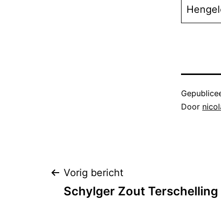
Hengel
Gepublice
Door
nico
Bericht
Vorig bericht
Schylger Zout Terschelling
navigatie