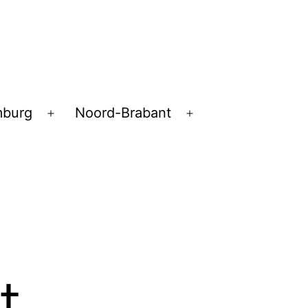
mburg
Noord-Brabant
Open
Open
menu
menu
pen
enu
t