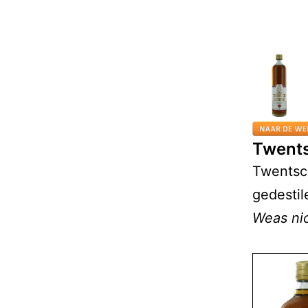
Twents
Twentsch
gedestil
Weas nic