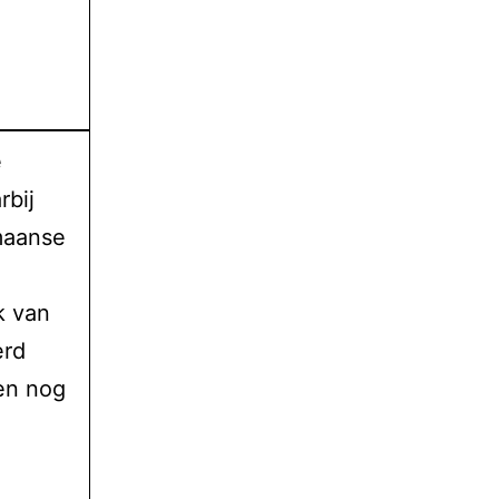
e
rbij
maanse
k van
erd
en nog