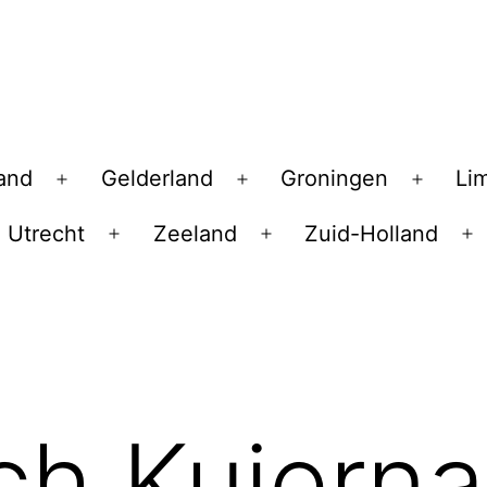
land
Gelderland
Groningen
Li
Open
Open
Open
menu
menu
menu
Utrecht
Zeeland
Zuid-Holland
en
Open
Open
O
nu
menu
menu
m
h Kuierna