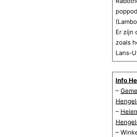
Raboth
poppod
(Lamboo
Er zijn
zoals h
Lans-Uy
Info H
–
Geme
Hengel
–
Hele
Hengel
– Winke