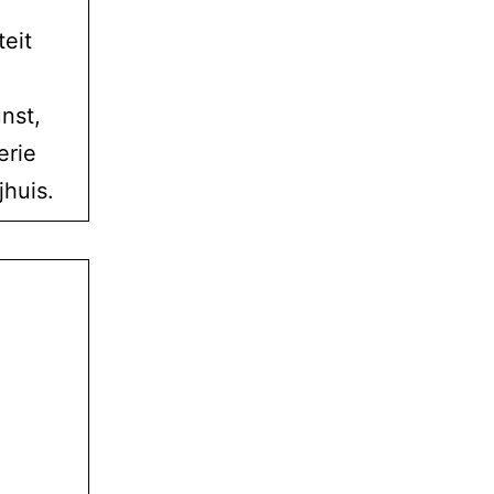
eit
nst,
erie
jhuis.