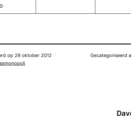
o
erd op
29 oktober 2012
Gecategoriseerd 
lasmonopoli
Dav