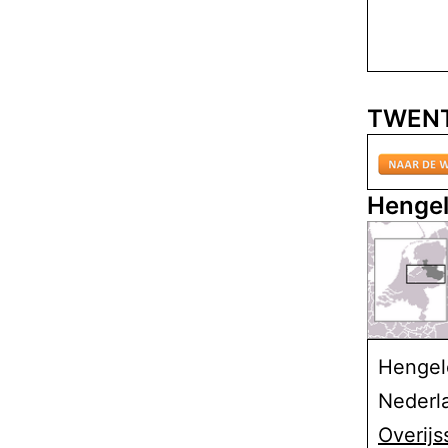
TWENT
Henge
Hengel
Nederl
Overijs