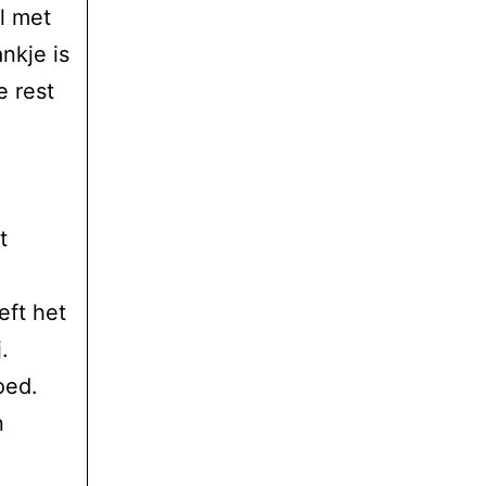
l met
nkje is
e rest
t
eft het
.
oed.
n