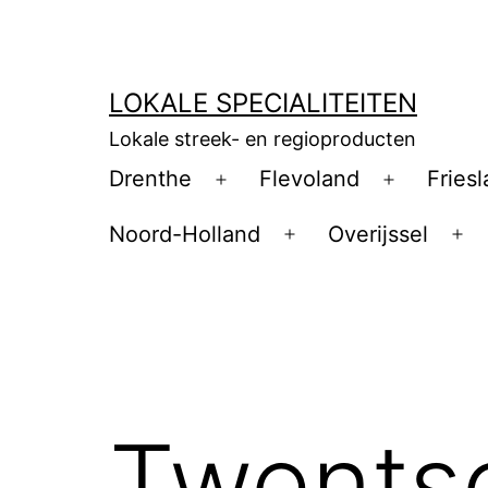
Ga
naar
de
LOKALE SPECIALITEITEN
inhoud
Lokale streek- en regioproducten
Drenthe
Flevoland
Fries
Open
Open
menu
menu
Noord-Holland
Overijssel
Open
Op
menu
me
Twentsc