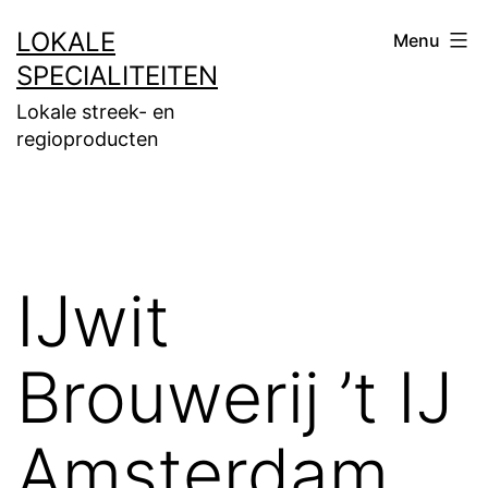
Ga
LOKALE
Menu
naar
SPECIALITEITEN
de
Lokale streek- en
inhoud
regioproducten
IJwit
Brouwerij ’t IJ
Amsterdam