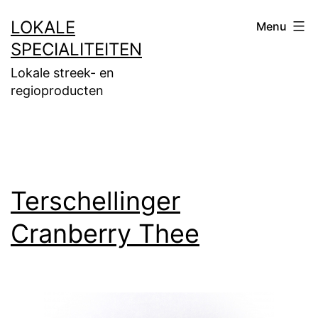
Ga
LOKALE
Menu
naar
SPECIALITEITEN
de
Lokale streek- en
inhoud
regioproducten
Terschellinger
Cranberry Thee