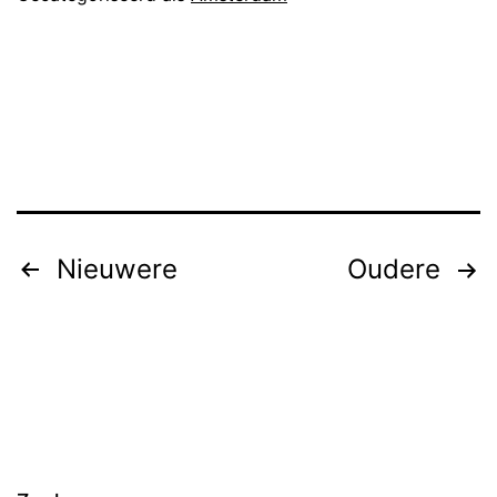
Berichten
Nieuwere
Oudere
paginering